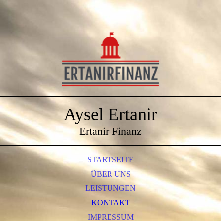
Aysel Ertanir
Ertanir Finanz
STARTSEITE
ÜBER UNS
LEISTUNGEN
KONTAKT
IMPRESSUM