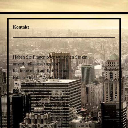
Kontakt
Haben Sie Fragen oder wünschen Sie ein
unverbindliches Angebot?
Ich freue mich auf Ihre Nachricht
Ertanir Finanz – Aysel Ertanir
📍Thaddenstr. 14b
🏙️69469 Weinheim
📞 Telefon: 06201 71069 00
📧 E-Mail: info@ertanirfinanz.de
🌐 Web: www.ertanirfinanz.de
Oder senden Sie mir Ihre Anfrage direkt per E-Mail –
ich melde mich kurzfristig bei Ihnen zurück.